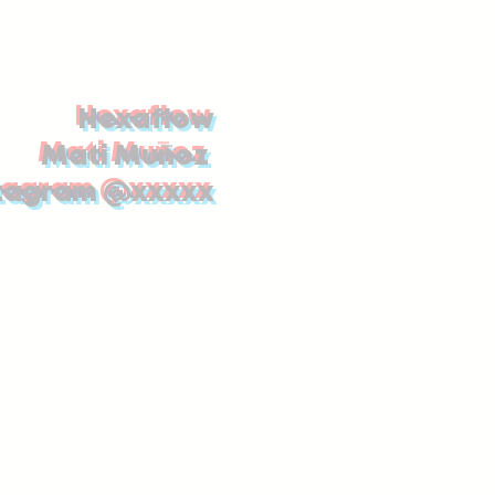
Hexaflow
Mati Muñoz
tagram @xxxxx