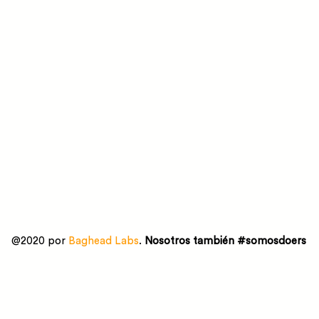
@2020 por
Baghead Labs
.
Nosotros también #somosdoers