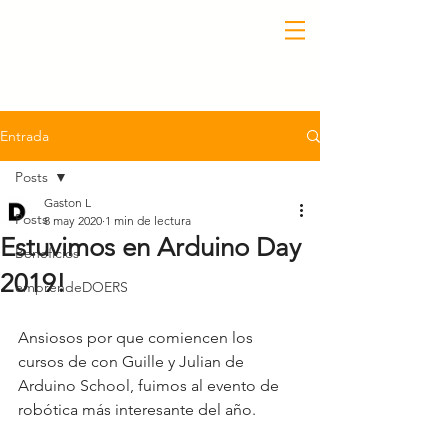
Entrada
Posts
Gaston L
Posts
8 may 2020
1 min de lectura
Estuvimos en Arduino Day
Beneficios
2019!
emprendeDOERS
Ansiosos por que comiencen los 
cursos de con Guille y Julian de 
Arduino School, fuimos al evento de 
robótica más interesante del año.